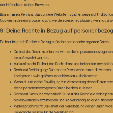
der Hilfesektion deines Browsers.
Bitte nimm zur Kenntnis, dass unsere Website möglicherweise nicht richtig fun
Cookies in deinem Browser löscht, werden diese neu platziert, wenn du uns
9. Deine Rechte in Bezug auf personenbezo
Du hast folgende Rechte in Bezug auf deine personenbezogenen Daten:
Du hast das Recht zu erfahren, warum deine personenbezogenen D
sie aufbewahrt werden.
Auskunftsrecht: Du hast das Recht deine uns bekannten persönlic
Recht auf Berichtigung: Du hast das Recht wann immer du wünsch
korrigieren sowie gelöscht oder blockiert zu bekommen.
Wenn du uns deine Einwilligung zur Verarbeitung deiner Daten erteil
deine personenbezogenen Daten löschen zu lassen.
Recht auf Datenübertragbarkeit: Du hast das Recht, alle deine p
Verantwortlichen anzufordern und sie vollständig an einen anderen 
Widerspruchsrecht: Du kannst der Verarbeitung deiner Daten wide
berechtigte Gründe für die Verarbeitung.